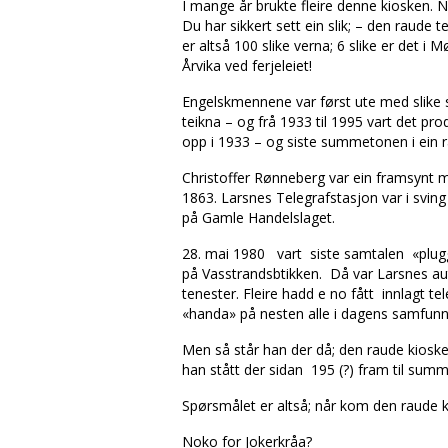
I mange år brukte fleire denne kiosken. N
Du har sikkert sett ein slik; – den raude t
er altså 100 slike verna; 6 slike er det 
Årvika ved ferjeleiet!
Engelskmennene var først ute med slike 
teikna – og frå 1933 til 1995 vart det pro
opp i 1933 – og siste summetonen i ein ra
Christoffer Rønneberg var ein framsynt ma
1863. Larsnes Telegrafstasjon var i sving
på Gamle Handelslaget.
28. mai 1980 vart siste samtalen «plugg
på Vasstrandsbtikken. Då var Larsnes aut
tenester. Fleire hadd e no fått innlagt te
«handa» på nesten alle i dagens samfunn
Men så står han der då; den raude kiosken
han stått der sidan 195 (?) fram til summ
Spørsmålet er altså; når kom den raude 
Noko for Jokerkråa?