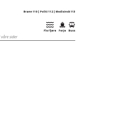
Brann 110 | Politi 112 | Medisinsk 113
Flo/ fjøre
Ferje
Buss