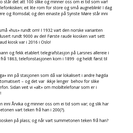
o står det att 100 slike og minner oss om ei tid som var!
elefonkisken; eit lite rom for store og små augneblink! I dag
i Møre og Romsdal; og den einaste på Synste Møre står inni
små «hus» rundt om! I 1932 vart den norske varianten
dusert rundt 9000 av dei! Første raude kiosken vart sett
ud kiosk var i 2016 i Oslo!
nn og fekk etablert telegrafstasjon på Larsnes allereie i
 frå 1863, telefonstasjonen kom i 1899 og heldt først til
a» inn på stasjonen som då var lokalisert i andre høgda
omatisert – og det var ikkje lenger behov for slike
lefon. Sidan veit vi «alt» om mobiltelefonar som er i
!
 inni Årvika og minner oss om ei tid som var; og slik har
etonen vart teken frå han i 200(?).
kiosken på plass; og når vart summetonen teken frå han?