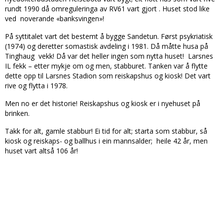
rundt 1990 då omreguleringa av RV61 vart gjort . Huset stod like
ved noverande «banksvingen»!
På syttitalet vart det bestemt å bygge Sandetun. Først psykriatisk
(1974) og deretter somastisk avdeling i 1981. Då måtte husa på
Tinghaug vekk! Då var det heller ingen som nytta huset! Larsnes
IL fekk – etter mykje om og men, stabburet. Tanken var å flytte
dette opp til Larsnes Stadion som reiskapshus og kiosk! Det vart
rive og flytta i 1978.
Men no er det historie! Reiskapshus og kiosk er i nyehuset på
brinken.
Takk for alt, gamle stabbur! Ei tid for alt; starta som stabbur, så
kiosk og reiskaps- og ballhus i ein mannsalder; heile 42 år, men
huset vart altså 106 år!