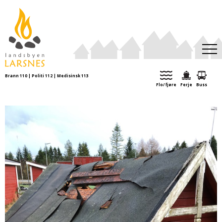
Brann 110 | Politi 112 | Medisinsk 113
Aktuelt
Flo/ fjøre
Ferje
Buss
Kulturkalender
Turforslag
Organisasjoner
Ei tid var