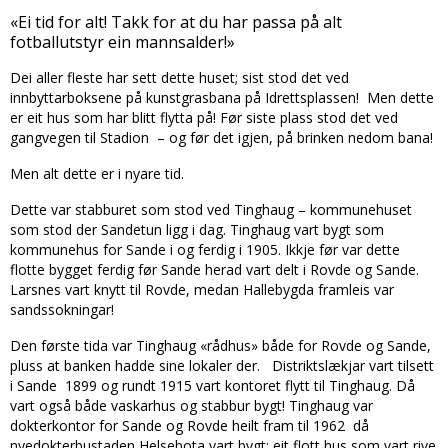
«Ei tid for alt! Takk for at du har passa på alt
fotballutstyr ein mannsalder!»
Dei aller fleste har sett dette huset; sist stod det ved
innbyttarboksene på kunstgrasbana på Idrettsplassen! Men dette
er eit hus som har blitt flytta på! Før siste plass stod det ved
gangvegen til Stadion – og før det igjen, på brinken nedom bana!
Men alt dette er i nyare tid.
Dette var stabburet som stod ved Tinghaug – kommunehuset
som stod der Sandetun ligg i dag. Tinghaug vart bygt som
kommunehus for Sande i og ferdig i 1905. Ikkje før var dette
flotte bygget ferdig før Sande herad vart delt i Rovde og Sande.
Larsnes vart knytt til Rovde, medan Hallebygda framleis var
sandssokningar!
Den første tida var Tinghaug «rådhus» både for Rovde og Sande,
pluss at banken hadde sine lokaler der. Distriktslækjar vart tilsett
i Sande 1899 og rundt 1915 vart kontoret flytt til Tinghaug. Då
vart også både vaskarhus og stabbur bygt! Tinghaug var
dokterkontor for Sande og Rovde heilt fram til 1962 då
nyedokterbustaden Helsebota vart bygt; eit flott hus som vart rive