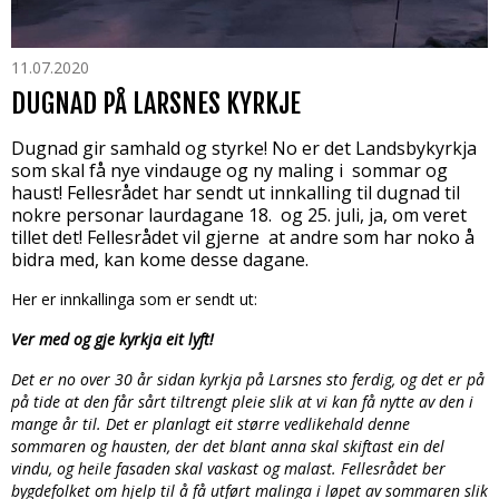
11.07.2020
DUGNAD PÅ LARSNES KYRKJE
Dugnad gir samhald og styrke! No er det Landsbykyrkja
som skal få nye vindauge og ny maling i sommar og
haust! Fellesrådet har sendt ut innkalling til dugnad til
nokre personar laurdagane 18. og 25. juli, ja, om veret
tillet det! Fellesrådet vil gjerne at andre som har noko å
bidra med, kan kome desse dagane.
Her er innkallinga som er sendt ut:
Ver med og gje kyrkja eit lyft!
Det er no over 30 år sidan kyrkja på Larsnes sto ferdig, og det er på
på tide at den får sårt tiltrengt pleie slik at vi kan få nytte av den i
mange år til. Det er planlagt eit større vedlikehald denne
sommaren og hausten, der det blant anna skal skiftast ein del
vindu, og heile fasaden skal vaskast og malast. Fellesrådet ber
bygdefolket om hjelp til å få utført malinga i løpet av sommaren slik