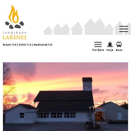
Brann 110 | Politi 112 | Medisinsk 113
Aktuelt
Flo/ fjøre
Ferje
Buss
Kulturkalender
Turforslag
Organisasjoner
Ei tid var