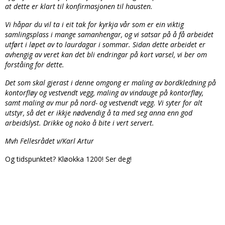
at dette er klart til konfirmasjonen til hausten.
Vi håpar du vil ta i eit tak for kyrkja vår som er ein viktig
samlingsplass i mange samanhengar, og vi satsar på å få arbeidet
utført i løpet av to laurdagar i sommar. Sidan dette arbeidet er
avhengig av veret kan det bli endringar på kort varsel, vi ber om
forståing for dette.
Det som skal gjerast i denne omgong er maling av bordkledning på
kontorfløy og vestvendt vegg, maling av vindauge på kontorfløy,
samt maling av mur på nord- og vestvendt vegg. Vi syter for alt
utstyr, så det er ikkje nødvendig å ta med seg anna enn god
arbeidslyst. Drikke og noko å bite i vert servert.
Mvh Fellesrådet v/Karl Artur
Og tidspunktet? Kløokka 1200! Ser deg!