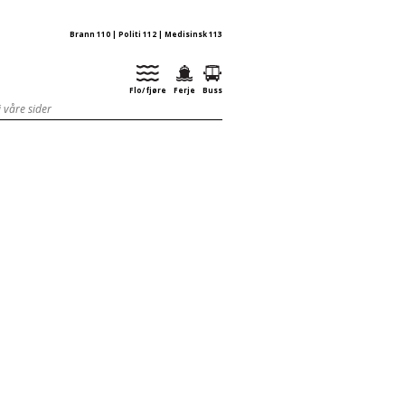
Brann 110 | Politi 112 | Medisinsk 113
Flo/ fjøre
Ferje
Buss