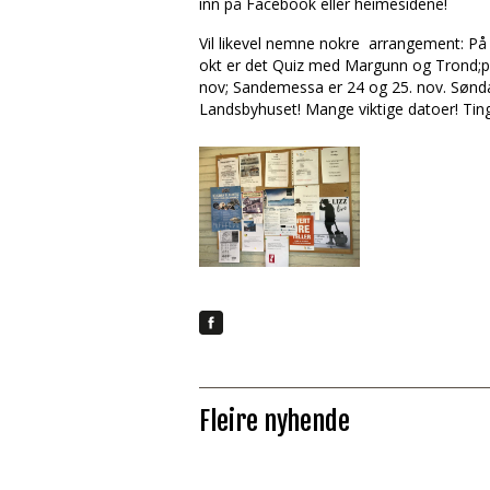
inn på Facebook eller heimesidene!
Vil likevel nemne nokre arrangement: På
okt er det Quiz med Margunn og Trond;p
nov; Sandemessa er 24 og 25. nov. Sønda
Landsbyhuset! Mange viktige datoer! Tin
Fleire nyhende