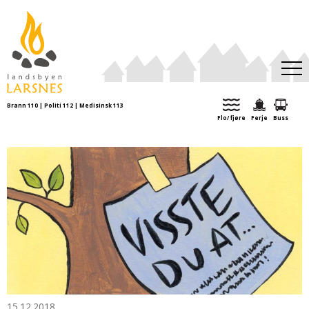
Brann 110 | Politi 112 | Medisinsk 113
Aktuelt
Flo/ fjøre
Ferje
Buss
Kulturkalender
Turforslag
Organisasjoner
Ei tid var
15.12.2018