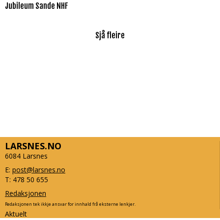
Jubileum Sande NHF
Sjå fleire
LARSNES.NO
6084 Larsnes
E:
post@larsnes.no
T: 478 50 655
Redaksjonen
Redaksjonen tek ikkje ansvar for innhald frå eksterne lenkjer.
Aktuelt