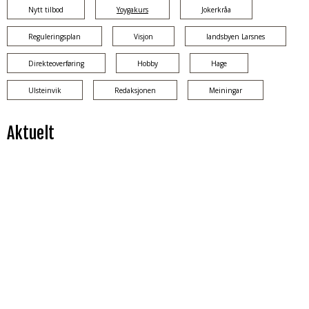
Nytt tilbod
Yoygakurs
Jokerkråa
Reguleringsplan
Visjon
landsbyen Larsnes
Direkteoverføring
Hobby
Hage
Ulsteinvik
Redaksjonen
Meiningar
Aktuelt