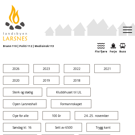
Brann 110 | Politi 112 | Medisinsk 113
Aktuelt
Flo/ fjøre
Ferje
Buss
Kulturkalender
Turforslag
2026
2023
2022
2021
Organisasjoner
2020
2019
2018
Ei tid var
Sterk og stødig
Klubbhuset til LIL
Open Larsneshall
Formannskapet
Ope for alle
100 år
24.-25. november
Søndag kl. 16
Sett av 6500
Trygg kant