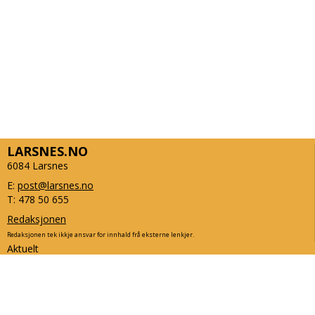
LARSNES.NO
6084 Larsnes
E:
post@larsnes.no
T: 478 50 655
Redaksjonen
Redaksjonen tek ikkje ansvar for innhald frå eksterne lenkjer.
Aktuelt
Kulturkalender
Turforslag
Organisasjoner