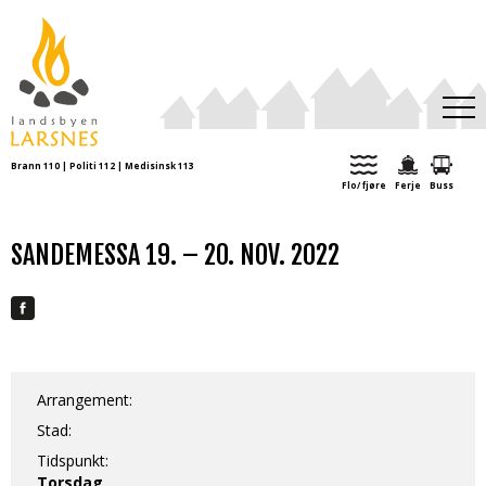
Brann 110 | Politi 112 | Medisinsk 113
Aktuelt
Flo/ fjøre
Ferje
Buss
Kulturkalender
Turforslag
SANDEMESSA 19. – 20. NOV. 2022
Organisasjoner
Ei tid var
Arrangement:
Stad:
Tidspunkt:
Torsdag