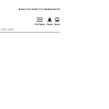
Brann 110 | Politi 112 | Medisinsk 113
Flo/ fjøre
Ferje
Buss